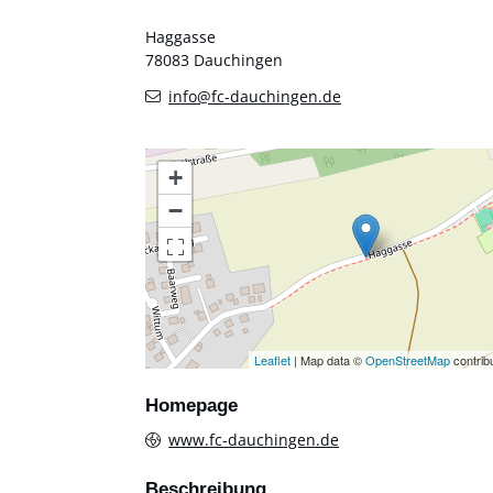
Haggasse
78083
Dauchingen
info@fc-dauchingen.de
+
−
Leaflet
| Map data ©
OpenStreetMap
contrib
Homepage
www.fc-dauchingen.de
Beschreibung