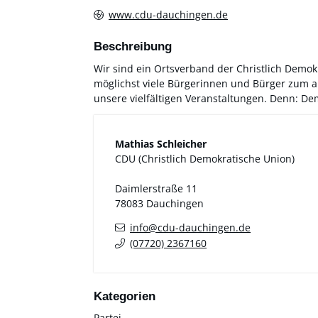
www.cdu-dauchingen.de
Beschreibung
Wir sind ein Ortsverband der Christlich Demo
möglichst viele Bürgerinnen und Bürger zum a
unsere vielfältigen Veranstaltungen. Denn: D
Mathias
Schleicher
CDU (Christlich Demokratische Union)
Daimlerstraße 11
78083
Dauchingen
info@cdu-dauchingen.de
(0
77
20) 2
36
71
60
Partei