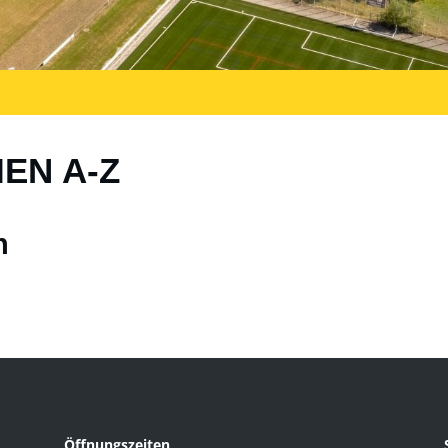
IEN A-Z
n
Öffnungszeiten