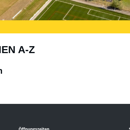
IEN A-Z
n
Öffnungszeiten