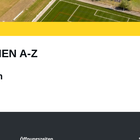
IEN A-Z
n
Öffnungszeiten