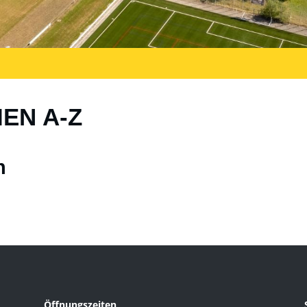
IEN A-Z
n
Öffnungszeiten