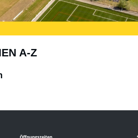
IEN A-Z
n
Öffnungszeiten