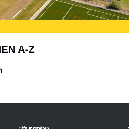
IEN A-Z
n
Öffnungszeiten