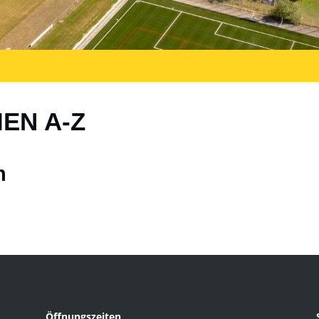
IEN A-Z
n
Öffnungszeiten